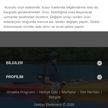
-Kusurlu ürün iadesinde; kusur hakkında bilgilendirme notu da
kargoyla gönderilmelidir. Ürün, belirttiğiniz nota dayanarak
uzmanlar tarafından incelenir. Değişim onayı verilen ürün
tedarikçinin stoğunda mevcut ise, birebir değişim yapılır. Stokta
bulunmayan ürünler iade alınır ve ücret iadesi yapılır.
BILGILER
PROFILIM
Ortaklık Programı
Hediye Çeki
Markalar
Site Haritası
İletişim
Göktaş Elektronik © 2026