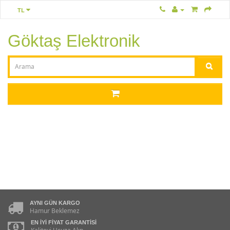
TL
Göktaş Elektronik
AYNI GÜN KARGO
Hamur Beklemez
EN İYI FIYAT GARANTISI