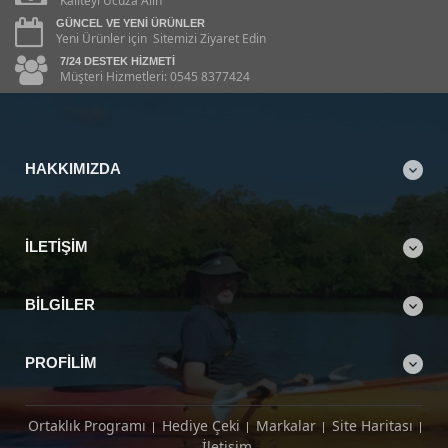
Kaliteyi Ucuza Alın
GÜNCEL VE YENI ÜRÜNLER
Yeni Ürünler için Sitemizi Ziyaret Edin
7/24 DESTEK HIZMETI
Müşteri Hizmetleri: 0545 8377424
HAKKIMIZDA
İLETIŞIM
BILGILER
PROFILIM
Ortaklık Programı
Hediye Çeki
Markalar
Site Haritası
İletişim